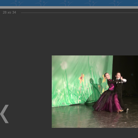
Войти
28
из
34
ФЕДЕРАЦИЯ
ТАНЦЕВАЛЬНОГО СПОРТА
ХМАО-ЮГРЫ
Региональная спортивная общественная организация
Член Всероссийской федерации танцевального спорта и
акробатического рок-н-ролла
Главная
>
Галерея
>
09.03.2014 "8 марта
позвящается" г. Нефтеюганск