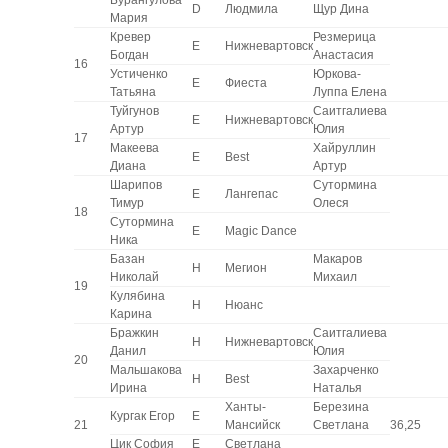
Бурангулова
D
Людмила
Щур Дина
Мария
Кревер
Резмерица
E
Нижневартовск
Богдан
Анастасия
16
Устиченко
Юркова-
E
Фиеста
Татьяна
Луппа Елена
Туйгунов
Саитгалиева
E
Нижневартовск
Артур
Юлия
17
Макеева
Хайруллин
E
Best
Диана
Артур
Шарипов
Сутормина
E
Лангепас
Тимур
Олеся
18
Сутормина
E
Magic Dance
Ника
Базан
Макаров
H
Мегион
Николай
Михаил
19
Кулябина
H
Нюанс
Карина
Бражкин
Саитгалиева
H
Нижневартовск
Данил
Юлия
20
Мальшакова
Захарченко
H
Best
Ирина
Наталья
Ханты-
Березина
Кургак Егор
E
21
Мансийск
Светлана
36,25
Цик София
E
Светлана