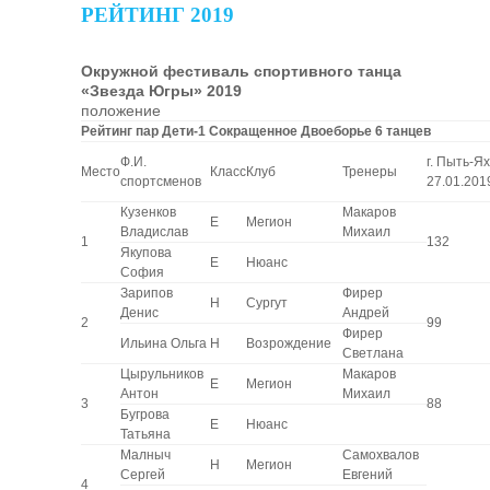
РЕЙТИНГ 2019
Окружной фестиваль спортивного танца
«Звезда Югры» 2019
положение
Рейтинг пар Дети-1 Сокращенное Двоеборье 6 танцев
Ф.И.
г. Пыть-Ях
Место
Класс
Клуб
Тренеры
спортсменов
27.01.201
Кузенков
Макаров
E
Мегион
Владислав
Михаил
1
132
Якупова
E
Нюанс
София
Зарипов
Фирер
H
Сургут
Денис
Андрей
2
99
Фирер
Ильина Ольга
H
Возрождение
Светлана
Цырульников
Макаров
E
Мегион
Антон
Михаил
3
88
Бугрова
E
Нюанс
Татьяна
Малныч
Самохвалов
H
Мегион
Сергей
Евгений
4