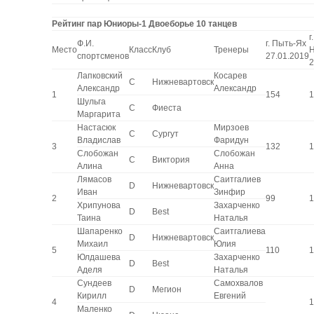
Рейтинг пар Юниоры-1 Двоеборье 10 танцев
г.
Ф.И.
г. Пыть-Ях
Место
Класс
Клуб
Тренеры
Н
спортсменов
27.01.2019
2
Лапковский
Косарев
C
Нижневартовск
Александр
Александр
1
154
1
Шульга
C
Фиеста
Маргарита
Настасюк
Мирзоев
C
Сургут
Владислав
Фаридун
3
132
1
Слобожан
Слобожан
C
Виктория
Алина
Анна
Лямасов
Саитгалиев
D
Нижневартовск
Иван
Зинфир
2
99
1
Хрипунова
Захарченко
D
Best
Таина
Наталья
Шапаренко
Саитгалиева
D
Нижневартовск
Михаил
Юлия
5
110
1
Юлдашева
Захарченко
D
Best
Аделя
Наталья
Сундеев
Самохвалов
D
Мегион
Кирилл
Евгений
4
1
Маленко