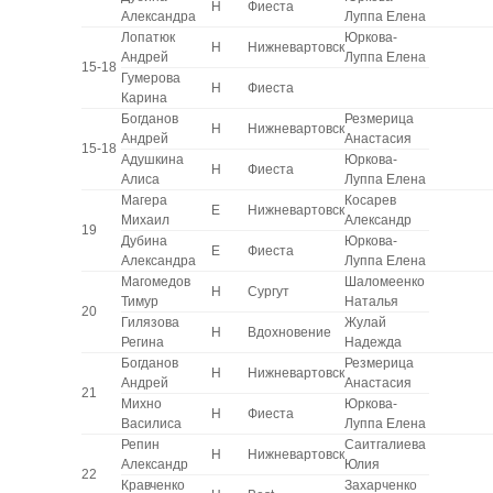
H
Фиеста
Александра
Луппа Елена
Лопатюк
Юркова-
H
Нижневартовск
Андрей
Луппа Елена
15-18
Гумерова
H
Фиеста
Карина
Богданов
Резмерица
H
Нижневартовск
Андрей
Анастасия
15-18
Адушкина
Юркова-
H
Фиеста
Алиса
Луппа Елена
Магера
Косарев
E
Нижневартовск
Михаил
Александр
19
Дубина
Юркова-
E
Фиеста
Александра
Луппа Елена
Магомедов
Шаломеенко
H
Сургут
Тимур
Наталья
20
Гилязова
Жулай
H
Вдохновение
Регина
Надежда
Богданов
Резмерица
H
Нижневартовск
Андрей
Анастасия
21
Михно
Юркова-
H
Фиеста
Василиса
Луппа Елена
Репин
Саитгалиева
H
Нижневартовск
Александр
Юлия
22
Кравченко
Захарченко