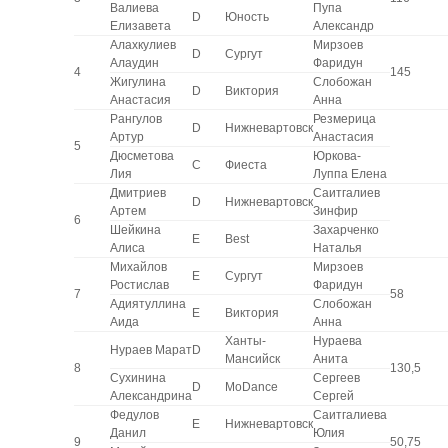
Валиева
Пупа
D
Юность
Елизавета
Александр
Алахкулиев
Мирзоев
D
Сургут
Алаудин
Фаридун
4
145
Жигулина
Слобожан
D
Виктория
Анастасия
Анна
Рангулов
Резмерица
D
Нижневартовск
Артур
Анастасия
5
Дюсметова
Юркова-
C
Фиеста
Лия
Луппа Елена
Дмитриев
Саитгалиев
D
Нижневартовск
Артем
Зинфир
6
Шейкина
Захарченко
E
Best
Алиса
Наталья
Михайлов
Мирзоев
E
Сургут
Ростислав
Фаридун
7
58
Адиятуллина
Слобожан
E
Виктория
Аида
Анна
Ханты-
Нураева
Нураев Марат
D
Мансийск
Анита
8
130,5
Сухинина
Сергеев
D
MoDance
Александрина
Сергей
Федулов
Саитгалиева
E
Нижневартовск
Данил
Юлия
9
50,75