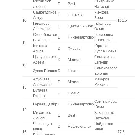
Михайлюк
Захарченко
E
Best
Любовь
Наталья
Садретдинов
Чижкова
D
Пыть-Ях
Артур
Вера
10
101,5
Гриднева
Гриднева
D
Цветы Сибири
Анастасия
Ольга
Скоробогатов
Резмерица
D
Нижневартовск
Вячеслав
Анастасия
11
Кочнова
Юркова-
D
Фиеста
Алиса
Луппа Елена
Цырульников
Самохвалов
D
Мегион
Артем
Евгений
12
Самохвалова
Зуева Полина
D
Нюанс
Евгения
Асулбаев
Макаров
D
Мегион
Александр
Михаил
13
Бутаева
D
Нюанс
Регина
Саитгалиева
Гараев Дамир
E
Нижневартовск
Юлия
14
Михайлюк
Захарченко
E
Best
Любовь
Наталья
Чечевицин
Найденков
D
Нефтеюганск
Илья
Иван
15
72,5