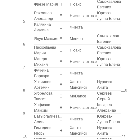
Самохвалова
Фрезе Мария
H
Нюанс
Евгения
Рахманов
Юркова-
E
Нижневартовск
Александр
Луппа Елена
5
Калякина
E
Фиеста
Акулина
Самохвалов
Яцун Максим
E
Мегион
Евгений
6
Прокофьева
Самохвалова
E
Нюанс
Мария
Евгения
Магера
Юркова-
E
Нижневартовск
Михаил
Луппа Елена
7
Фучкина
E
Фиеста
Варвара
Хозяинов
Ханты-
Нураева
E
Артемий
Мансийск
Анита
8
110
Угорелова
Сергеев
E
MoDance
Таисия
Сергей
Хафизов
Косарев
E
Нижневартовск
Максим
Александр
9
Батыргалиева
Юркова-
E
Фиеста
Амина
Луппа Елена
Гимадиев
Ханты-
Нураева
H
Игорь
Мансийск
Анита
10
77