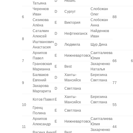
D
Нюанс
Татьяна
Черенков
Слобожан
D
Сургут
Иван
Олег
6
88
Сизикова
Слобожан
E
Виктория
Алёна
Анна
Саталкин
Найденков
D
Нефтеюганск
Алексей
Иван
8
Иштванович
D
Людмила
Щур Дина
Анастасия
Архипов
Саитгалиева
E
Нижневартовск
Павел
Юлия
7
66
6
Грановская
Захарченко
E
Best
Марианна
Наталья
Балваков
Ханты-
Березина
D
Евгений
Мансийск
Светлана
9
77
Захарова
D
Светлана
Маргарита
Ханты-
Березина
Котов Павел
E
Мансийск
Светлана
10
55
Гренц
E
Светлана
Полина
Архипов
Саитгалиева
E
Нижневартовск
Александр
Юлия
11
44
Захарченко
Васина Анна
E
Best