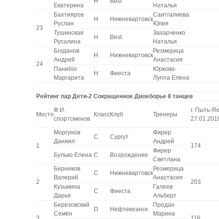
H
Best
Екатерина
Наталья
Бахтияров
Саитгалиева
H
Нижневартовск
Руслан
Юлия
23
Тушинская
Захарченко
H
Best
Русалина
Наталья
Богданов
Резмерица
H
Нижневартовск
Андрей
Анастасия
24
Панибог
Юркова-
H
Фиеста
Маргарита
Луппа Елена
Рейтинг пар Дети-2 Сокращенное Двоеборье 8 танцев
Ф.И.
г. Пыть-Ях
Место
Класс
Клуб
Тренеры
спортсменов
27.01.201
Моргунов
Фирер
C
Сургут
Даниил
Андрей
1
174
Фирер
Булько Елена
C
Возрождение
Светлана
Берников
Резмерица
C
Нижневартовск
Валерий
Анастасия
2
203
Кузьмина
Галеев
C
Фиеста
Дарья
Альберт
Березовский
Продан
D
Нефтеюганск
Семён
Марина
3
116