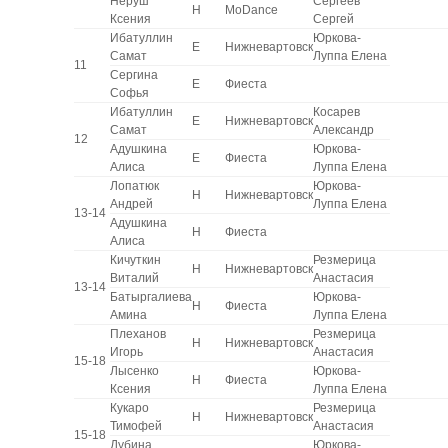
Неруш
Сергеев
H
MoDance
Ксения
Сергей
Ибатуллин
Юркова-
E
Нижневартовск
Самат
Луппа Елена
11
Сергина
E
Фиеста
Софья
Ибатуллин
Косарев
E
Нижневартовск
Самат
Александр
12
Адушкина
Юркова-
E
Фиеста
Алиса
Луппа Елена
Лопатюк
Юркова-
H
Нижневартовск
Андрей
Луппа Елена
13-14
Адушкина
H
Фиеста
Алиса
Кичуткин
Резмерица
H
Нижневартовск
Виталий
Анастасия
13-14
Батыргалиева
Юркова-
H
Фиеста
Амина
Луппа Елена
Плеханов
Резмерица
H
Нижневартовск
Игорь
Анастасия
15-18
Лысенко
Юркова-
H
Фиеста
Ксения
Луппа Елена
Кукаро
Резмерица
H
Нижневартовск
Тимофей
Анастасия
15-18
Дубина
Юркова-